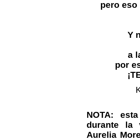
pero eso 
Y 
a 
por e
¡T
K
NOTA: esta
durante la 
Aurelia Mor