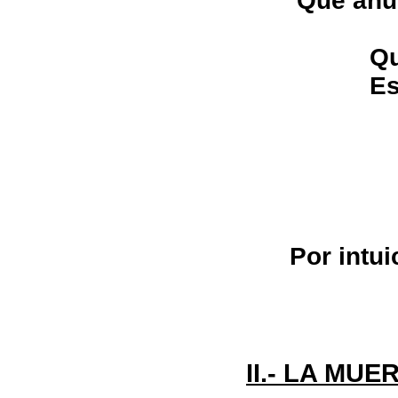
Que anu
Qu
Es
Por intui
II.- LA MUE