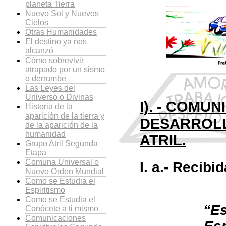
planeta Tierra
Nuevo Sol y Nuevos
Cielos
Otras Humanidades
El destino ya nos
alcanzó
Cómo sobrevivir
atrapado por un sismo
o derrumbe
Las Leyes del
Universo o Divinas
I). - COMU
Historia de la
aparición de la tierra y
DESARROLL
de la aparición de la
humanidad
ATRIL.
Grupo Atril Segunda
Etapa
Comuna Universal o
I. a.- Recibi
Nuevo Orden Mundial
Como se Estudia el
Espiritismo
Como se Estudia el
“Es
Conócete a ti mismo
Comunicaciones