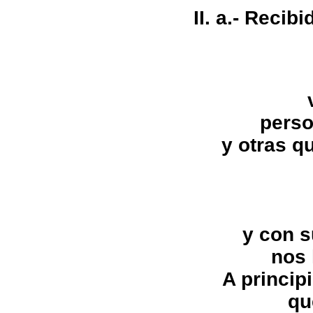
II. a.- Recib
perso
y otras 
y con 
nos 
A princip
qu