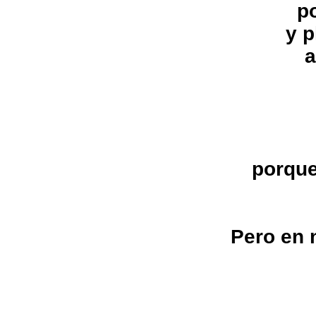
p
y p
a
porque
Pero en 