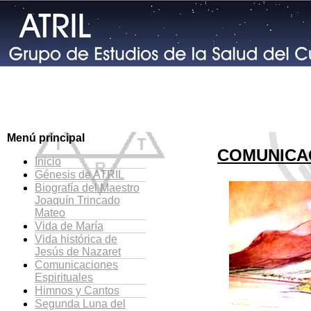
Menú principal
COMUNICAC
Inicio
Génesis de ATRIL
Biografía del Maestro
Joaquín Trincado
Mateo
Vida de María
Vida histórica de
Jesús de Nazaret
Comunicaciones
Espirituales
Himnos y Cantos
Segunda Luna del