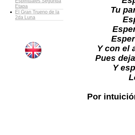
Esp
Espirituales Segunda
Etapa
Tu par
El Gran Trueno de la
2da Luna
Esp
Esper
Esper
Y con el 
Pues deja
Y esp
L
Por intuició