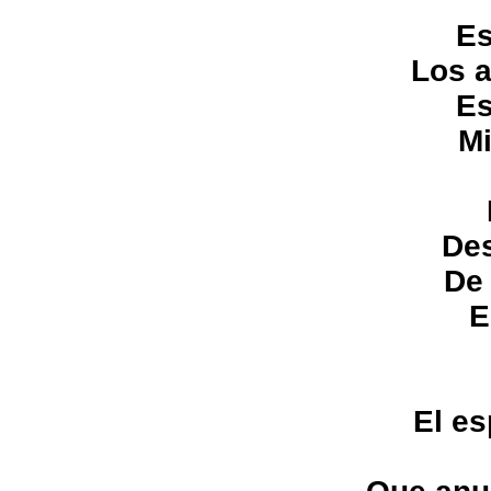
Es
Los 
Es
Mi
Des
De
E
El e